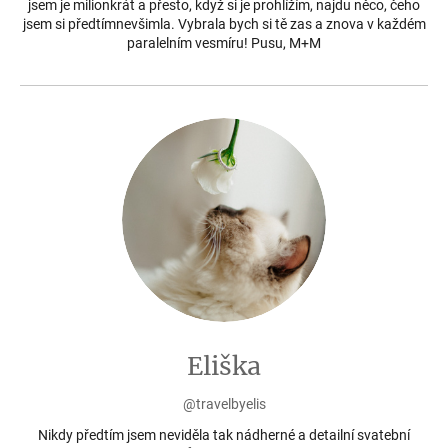
jsem je milionkrát a přesto, když si je prohlížím, najdu něco, čeho
jsem si předtímnevšimla. Vybrala bych si tě zas a znova v každém
paralelním vesmíru! Pusu, M+M
Eliška
@travelbyelis
Nikdy předtím jsem neviděla tak nádherné a detailní svatební