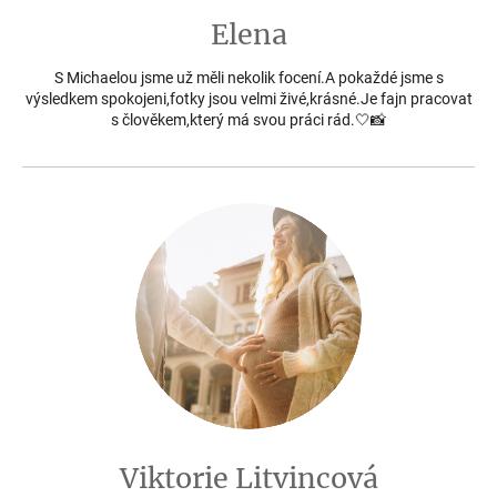
Elena
S Michaelou jsme už měli nekolik focení.A pokaždé jsme s
výsledkem spokojeni,fotky jsou velmi živé,krásné.Je fajn pracovat
s člověkem,který má svou práci rád.🤍📸
Viktorie Litvincová