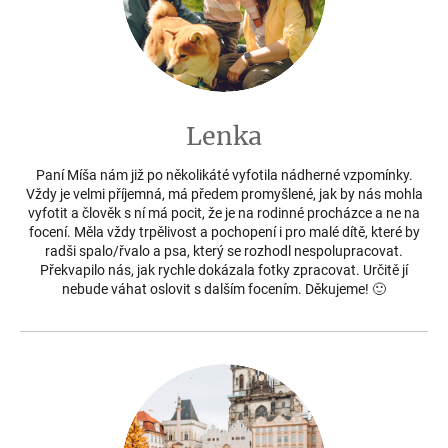
Lenka
Paní Míša nám již po několikáté vyfotila nádherné vzpomínky.
Vždy je velmi příjemná, má předem promyšlené, jak by nás mohla
vyfotit a člověk s ní má pocit, že je na rodinné procházce a ne na
focení. Měla vždy trpělivost a pochopení i pro malé dítě, které by
radši spalo/řvalo a psa, který se rozhodl nespolupracovat.
Překvapilo nás, jak rychle dokázala fotky zpracovat. Určitě jí
nebude váhat oslovit s dalším focením. Děkujeme! 🙂