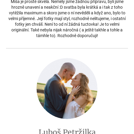
Míša je prostě skvělá. Neměly jsme žádnou přípravu, byli jsme
hrozně unavení a neakční :D svatba byla krátká a i tak z toho
vytěžila maximum a skoro jsme o ní nevěděli a když ano, bylo to
velmi příjemné. Její fotky mají styl, rozhodně nelitujeme, i ostatní
fotky jen chválí. Není to od ní žádná tuctovka! Je to velmi
originální. Také nebyla nijak náročná ( a ještě takhle a tohle a
támhle to). Rozhodně doporučuji!
Luboš Petržilka