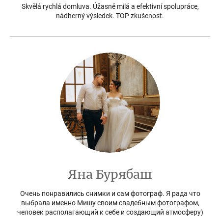
Skvělá rychlá domluva. Úžasně milá a efektivní spolupráce,
nádherný výsledek. TOP zkušenost.
Яна Бурябаш
Очень понравились снимки и сам фотограф. Я рада что
выбрала именно Мишу своим свадебным фотографом,
человек располагающий к себе и создающий атмосферу)