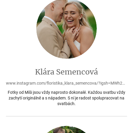
Klára Semencová
www.instagram.com/floristika_klara_semencova/?igsh=MWh2ZGZmODFpYXM3NQ%3D%3D&utm_source=qr&fbclid=IwY2xjawHwxVlleHRuA2FlbQIxMAABHbUJgiwPsAucg223UzuVAWutjYZ5olvcJw6kBreVL2FbcKJxYZPyevPYQw_aem_1lHT7NGRxMr15RAyBNnwCQ
Fotky od Míši jsou vždy naprosto dokonalé. Každou svatbu vždy
zachytí originálně a s nápadem. S ní je radost spolupracovat na
svatbách.